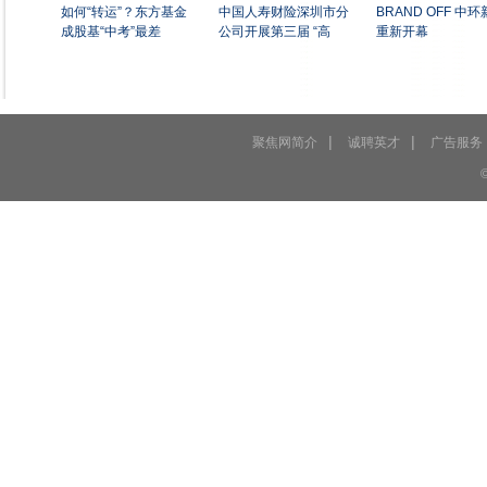
如何“转运”？东方基金
中国人寿财险深圳市分
BRAND OFF 中
成股基“中考”最差
公司开展第三届 “高
重新开幕
|
|
聚焦网简介
诚聘英才
广告服务