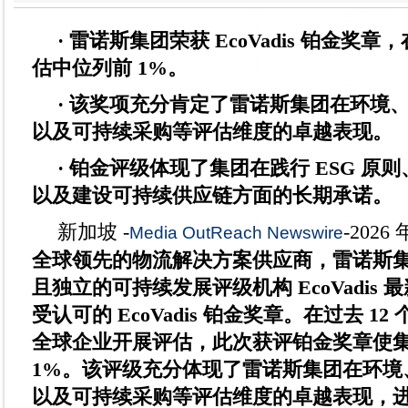
· 雷诺斯集团荣获 EcoVadis 铂金奖
估中位列前 1%。
· 该奖项充分肯定了雷诺斯集团在环境
以及可持续采购等评估维度的卓越表现。
· 铂金评级体现了集团在践行 ESG 原
以及建设可持续供应链方面的长期承诺。
新加坡 -
-2026
Media OutReach Newswire
全球领先的物流解决方案供应商，雷诺斯
且独立的可持续发展评级机构 EcoVadis
受认可的 EcoVadis 铂金奖章。在过去 12 个
全球企业开展评估，此次获评铂金奖章使
1%。该评级充分体现了雷诺斯集团在环境
以及可持续采购等评估维度的卓越表现，