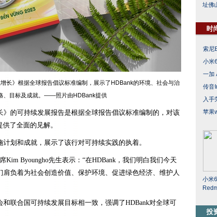
址佛
时
索尼B
小米6
一加
续增长》根据全球报告倡议标准编制，展示了HDBank的环境、社会与治
传音I
略、目标及成就。——照片由HDBank提供
入手
苹果w
长》的可持续发展报告是根据全球报告倡议标准编制的，对该
提供了全面的见解。
施计划和成就，展示了该行对可持续实践的执着。
席Kim Byoungho先生表示：“在HDBank，我们明白我们今天
们肩负着为社会创造价值、保护环境、促进绿色经济、维护人
小米
Red
和联合国可持续发展目标相一致，强调了HDBank对全球可
投