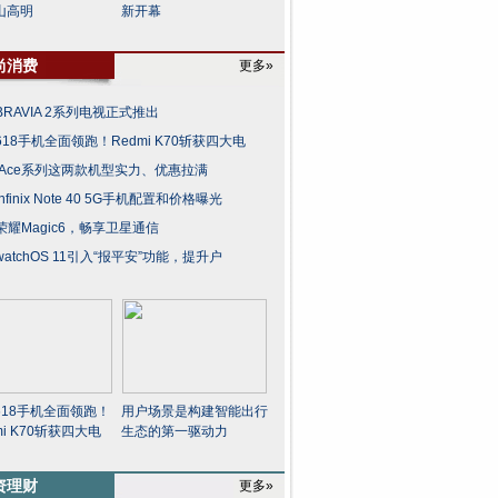
山高明
新开幕
尚消费
更多»
RAVIA 2系列电视正式推出
18手机全面领跑！Redmi K70斩获四大电
 Ace系列这两款机型实力、优惠拉满
nfinix Note 40 5G手机配置和价格曝光
荣耀Magic6，畅享卫星通信
atchOS 11引入“报平安”功能，提升户
618手机全面领跑！
用户场景是构建智能出行
mi K70斩获四大电
生态的第一驱动力
资理财
更多»