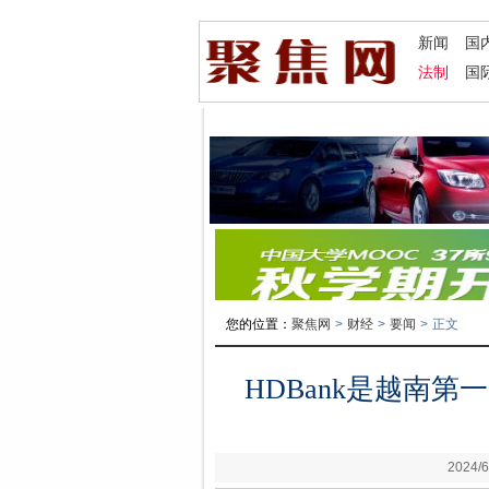
新闻
国
法制
国
您的位置：
聚焦网
>
财经
>
要闻
>
正文
HDBank是越南
2024/6