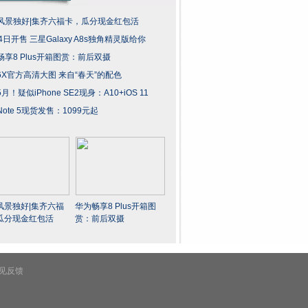
风景独好|集齐六福卡，瓜分现金红包活
4日开售 三星Galaxy A8s独角精灵版给你
畅享8 Plus开箱图赏：前后双摄
6X官方高清大图 来自“春天”的配色
月！疑似iPhone SE2现身：A10+iOS 11
ote 5现货发售：1099元起
风景独好|集齐六福
华为畅享8 Plus开箱图
瓜分现金红包活
赏：前后双摄
见反馈