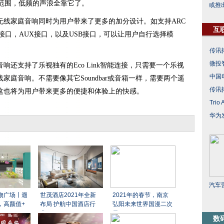
响应范围，低频的声浪全靠它了。
或推
无线家庭音响同时为用户带来了更多的加分设计。如支持ARC
互
光纤接口，AUX接口，以及USB接口，可以让用户自行选择模
传讯
微投智
响还支持了乐视独有的Eco Link智能连接，只需要一个乐视
中国
庭音响。不需要像其它Soundbar或音箱一样，需要两个遥
传讯
这也将为用户带来更多的便捷和体验上的快感。
Tri
华为
汽车
物广场丨遛
世茂酒店2021年全新
2021年的春节，南京
，高颜值+
布局 护航中国酒店行
弘阳未来世界国漫二次
业
元
数