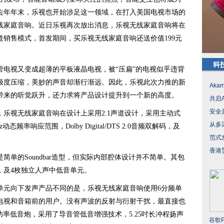
去年年末，乐视也开始涉足这一领域，在打入美国电视市场的
线家庭音响。近日乐视再次放出消息，乐视无线家庭音响将在
渠道销售模式，首发期间，买乐视无线家庭音响还送价值199元
科
管电视又变成超薄的平板液晶电视，被“压扁”的电视似乎违背
极度压缩，美妙的声音却渐行渐远。因此，乐视此次力推的新
Ak
带来的听觉跃升，还力求将产品设计提升到一个新的高度。
共启A
安全
乐视无线家庭音响在设计上采用2.1声道设计，采用主动式
从多
态频率响应范围，Dolby Digital/DTS 2.0音频双解码，及
范式发
香港
简单的Soundbar造型，但实际内部腔体设计并不简单。其包
，及4枚独立人声中低音单元。
单元向下发声产品不同的是，乐视无线家庭音响使用6分频单
电视和音箱前的用户。没有声波的反射与衍射干扰，最直接也
功率低音炮，采用了导音管低音增强技术，5.25吋长冲程扬声
谷歌P