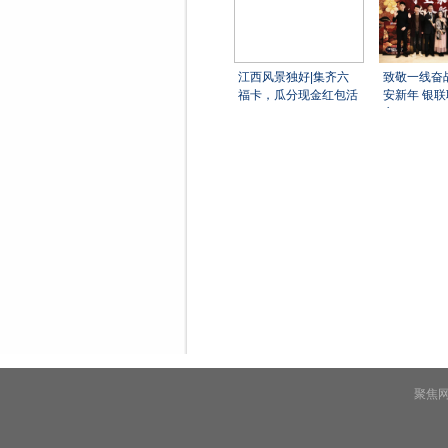
江西风景独好|集齐六
致敬一线奋
福卡，瓜分现金红包活
安新年 银
交
聚焦