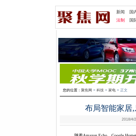
新闻
国
法制
国
您的位置：
聚焦网
>
科技
>
家电
>
正文
布局智能家居
2018/4/2
随着Amazon Echo、Goog