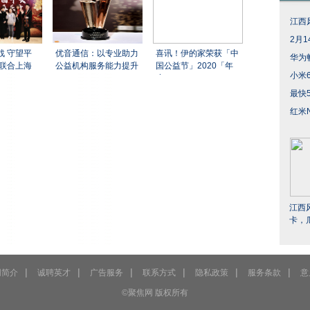
江西
2月1
战 守望平
优音通信：以专业助力
喜讯！伊的家荣获「中
华为
联联合上海
公益机构服务能力提升
国公益节」2020「年
小米
度
最快5
红米N
江西
卡，
|
|
|
|
|
|
网简介
诚聘英才
广告服务
联系方式
隐私政策
服务条款
意
©聚焦网
版权所有