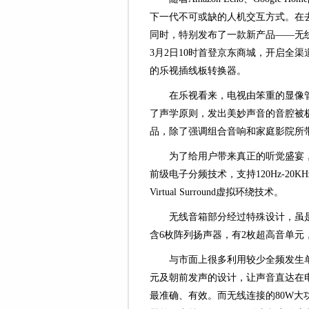
下一代不可或缺的人机交互方式。在
同时，特别发布了一款新产品——无
3月2日10时首登京东商城，开启全
的乐视插线板转换器。
在乐视看来，电视由笨重的显像
了声学原则，发出美妙声音的音腔被
品，除了强调组合音响和家庭影院所
为了给用户带来真正的听觉盛宴，
前级电子分频技术，支持120Hz-20KHz动
Virtual Surround虚拟环绕技术。
无线音箱部分经过特殊设计，虽是
含6枚阵列扬声器，有2枚超高音单元
与市面上很多利用较少全频发生
元及朝前发声的设计，让声音直达在
最准确、有效。而无线连接的80W大