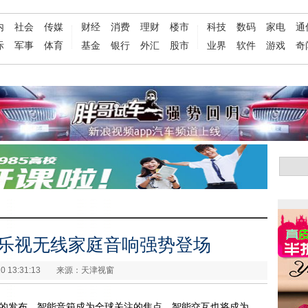
内
社会
传媒
财经
消费
理财
楼市
科技
数码
家电
通
际
军事
体育
基金
银行
外汇
股市
业界
软件
游戏
奇
,乐视无线家庭音响强势登场
0 13:31:13
来源：天津视窗
le Home的发布，智能音箱成为全球关注的焦点，智能交互也将成为