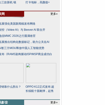
出三款新机 镜
打卡地标，高颜值+
联网
更多»
拓展强化美国新闻稿发布网络
控（Votee AI）与 Beever AI 联合开
电信MWC 2026之行圆满收官
拓展推出结构化数据标记，助力公关在AI
o AI签三方MOU释放中国人工智能优势
发布《RAMS架构驱动ISP/MSP商业成功白
营销靠什么胜出？
OPPO K12正式发布:超
长续航十面耐摔，起售
码影音
更多»