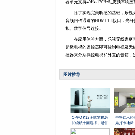
器单元支持40Hz-120Hz动态频率
除了实现完美听感的基础，乐视
音频回传通道的HDMI 1.4接口，
拟、数字信号连接。
在应用体验方面，乐视无线家庭音
超级电视的遥控器即可控制电视及无线家
控器来分别操控电视和外置的音箱，
图片推荐
OPPO K12正式发布:超
中铁仁禾购
长续航十面耐摔，起售
娃打卡地标